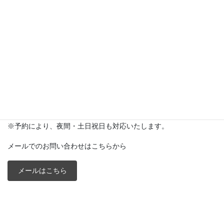
行政書士ちば法務事務所
〒033-0155
青森県三沢市さつきヶ丘１丁目２３－１３３
Tel：
0176-52-7132
Fax:0176-66-4612
営業時間：平日 09：00～17：00
※予約により、夜間・土日祝日も対応いたします。
メールでのお問い合わせはこちらから
メールはこちら